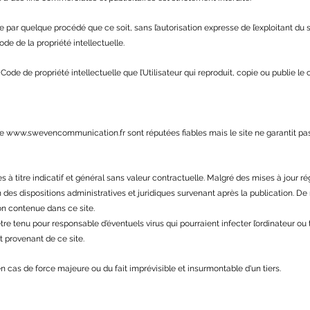
te par quelque procédé que ce soit, sans l’autorisation expresse de l’exploitant du 
ode de la propriété intellectuelle.
Code de propriété intellectuelle que l’Utilisateur qui reproduit, copie ou publie le 
te
www.swevencommunication.fr
sont réputées fiables mais le site ne garantit pas
titre indicatif et général sans valeur contractuelle. Malgré des mises à jour rég
 des dispositions administratives et juridiques survenant après la publication. D
tion contenue dans ce site.
re tenu pour responsable d’éventuels virus qui pourraient infecter l’ordinateur ou 
t provenant de ce site.
n cas de force majeure ou du fait imprévisible et insurmontable d'un tiers.