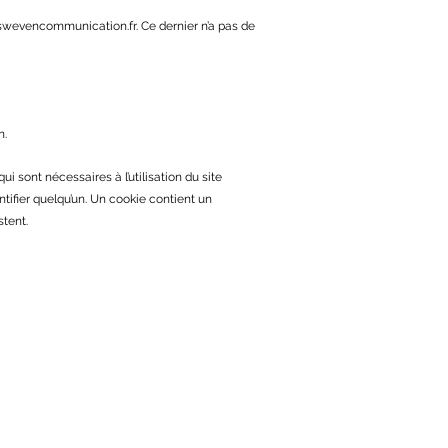
wevencommunication.fr
. Ce dernier n’a pas de
n.
ui sont nécessaires à l’utilisation du site
ntifier quelqu’un. Un cookie contient un
stent.