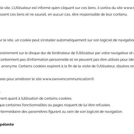
site. L’Utilisateur est informé qu’en cliquant sur ces liens, il sortira du site
www.s
ssent ces liens et ne saurait, en aucun cas, être responsable de leur contenu.
sur le site, un cookie peut s’installer automatiquement sur son logiciel de navigatio
airement sur le disque dur de l’ordinateur de l’Utilisateur par votre navigateur et q
contiennent pas d’information personnelle et ne peuvent pas être utilisés pour ide
nonyme. Certains cookies expirent à la fin de la visite de l’Utilisateur, d’autres re
isée pour améliorer le site
www.swevencommunication.fr
.
.
ent quant à l’utilisation de certains cookies.
 que certaines fonctionnalités ou pages risquent de lui être refusées.
’intermédiaire des paramètres figurant au sein de son logiciel de navigation.
mpétente