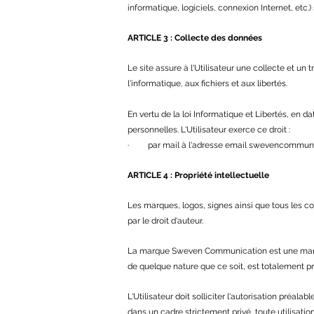
informatique, logiciels, connexion Internet, etc.)
ARTICLE 3 : Collecte des données
Le site assure à l'Utilisateur une collecte et un
l'informatique, aux fichiers et aux libertés.
En vertu de la loi Informatique et Libertés, en da
personnelles. L'Utilisateur exerce ce droit :
· par mail à l'adresse email
swevencommuni
ARTICLE 4 : Pro
priété intellectuelle
Les marques, logos, signes ainsi que tous les con
par le droit d'auteur.
La marque Sweven Communication est une marque
de quelque nature que ce soit, est totalement p
L'Utilisateur doit solliciter l'autorisation préal
dans un cadre strictement privé, toute utilisatio