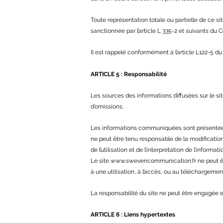
Toute représentation totale ou partielle de ce si
sanctionnée par l’article L 335-2 et suivants du C
Il est rappelé conformément à l’article L122-5 du 
ARTICLE 5 :
Responsabilité
Les sources des informations diffusées sur le si
d’omissions.
Les informations communiquées sont présentées à 
ne peut être tenu responsable de la modification
de l’utilisation et de l’interprétation de l’informa
Le site
www.swevencommunication.fr
ne peut êt
à une utilisation, à l’accès, ou au téléchargemen
La responsabilité du site ne peut être engagée e
ARTICLE 6 : Liens
hypertextes