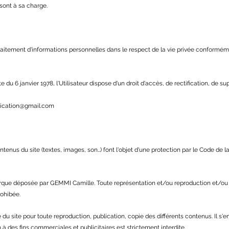
 sont à sa charge.
 traitement d'informations personnelles dans le respect de la vie privée conformémen
te du 6 janvier 1978, l'Utilisateur dispose d'un droit d'accès, de rectification, de
cation@gmail.com
tenus du site (textes, images, son…) font l'objet d'une protection par le Code de la
 déposée par GEMMI Camille. Toute représentation et/ou reproduction et/ou exp
rohibée.
able du site pour toute reproduction, publication, copie des différents contenus. Il s
n à des fins commerciales et publicitaires est strictement interdite.