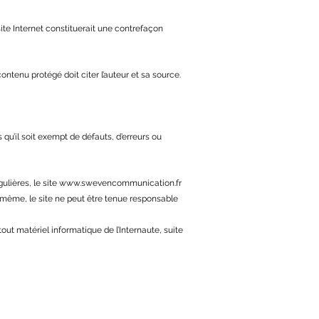
site Internet constituerait une contrefaçon
contenu protégé doit citer l’auteur et sa source.
 qu’il soit exempt de défauts, d’erreurs ou
ulières, le site
www.swevencommunication.fr
e même, le site ne peut être tenue responsable
tout matériel informatique de l’Internaute, suite