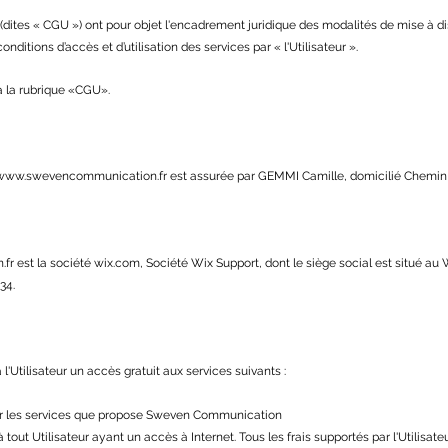
 (dites « CGU ») ont pour objet l'encadrement juridique des modalités de mise à dis
conditions d’accès et d’utilisation des services par « l'Utilisateur ».
à la rubrique «CGU».
www.swevencommunication.fr
est assurée par GEMMI Camille, domicilié Chemin 
.fr
est la société wix.com, Société Wix Support, dont le siège social est situé au 
34.
'Utilisateur un accès gratuit aux services suivants :
nter les services que propose Sweven Communication
à tout Utilisateur ayant un accès à Internet. Tous les frais supportés par l'Utilisat