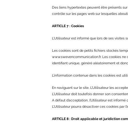
Des liens hypertextes peuvent être présents sur le 
contrôle sur les pages web sur lesquelles abouti
ARTICLE 7 : Cookies
L’Utilisateur est informé que lors de ses visites 
Les cookies sont de petits fichiers stockés tempor
www.swevencommunication.fr
. Les cookies ne 
identifiant unique, généré aléatoirement et donc a
L’information contenue dans les cookies est util
En naviguant sur le site, L’Utilisateur les accepte
L’Utilisateur doit toutefois donner son consentem
A défaut d’acceptation, l’Utilisateur est informé
L’Utilisateur pourra désactiver ces cookies par l
ARTICLE 8 : Droit applicable et juridiction co