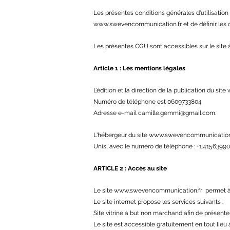
Les présentes conditions générales d'utilisation
www.swevencommunication.fr
et de définir les 
Les présentes CGU sont accessibles sur le site 
Article 1 : Les mentions légales
L’édition et la direction de la publication du site
Numéro de téléphone est 0609733804
Adresse e-mail
camille.gemmi@gmail.com
.
L'hébergeur du site
www.swevencommunication
Unis, avec le numéro de téléphone : +1.41563990
ARTICLE 2 : Accès au site
Le site
www.swevencommunication.fr
permet à l
Le site internet propose les services suivants :
Site vitrine à but non marchand afin de prése
Le site est accessible gratuitement en tout lieu 