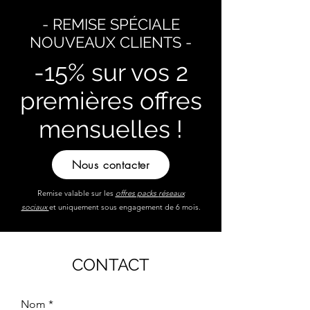
- REMISE SPÉCIALE
NOUVEAUX CLIENTS -
-15% sur vos 2
premières offres
mensuelles !
Nous contacter
Remise valable sur les
offres packs
réseaux
sociaux
et
uniquement
sous engagement de 6 mois.
CONTACT
Nom